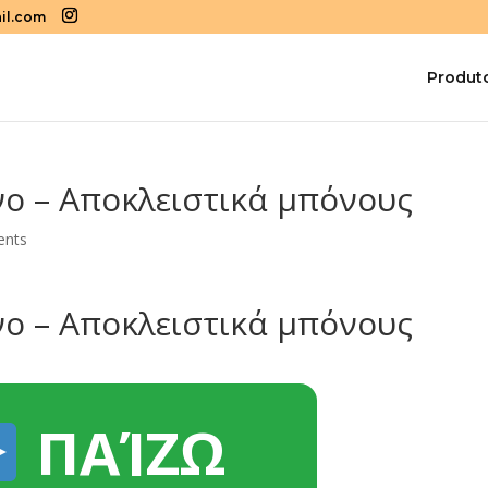
il.com
Produt
νο – Αποκλειστικά μπόνους
ents
νο – Αποκλειστικά μπόνους
ΠΑΊΖΩ