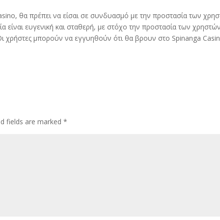
 Casino, θα πρέπει να είσαι σε συνδυασμό με την προστασία των χρη
ία είναι ευγενική και σταθερή, με στόχο την προστασία των χρηστών
ι χρήστες μπορούν να εγγυηθούν ότι θα βρουν στο Spinanga Casi
ed fields are marked
*