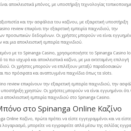
είναι αποκλειστικά μπόνος, με υποστήριξη τεχνολογίας τοπικοποιημ
αξιοπιστία και την ασφάλεια του καζίνου, με εξαιρετική υποστήριξη
ino review επικρίνει την εξαιρετική εμπειρία παιχνιδιού, την
των προσωπικών δεδομένων. Οι χρήστες μπορούν να είναι εγγυημέν
 και μια αποκλειστική εμπειρία παιχνιδιού.
δεμένο με το Spinanga Casino, χρησιμοποιήστε το Spinanga Casino lo
πό τα πιο ισχυρά και αποκλειστικά καζίνο, με μια εκτεταμένη επιλογή
χνιδιού. Οι χρήστες μπορούν να επιλέξουν μεταξύ παραδοσιακών
αι πιο πρόσφατα και αναπτυγμένα παιχνίδια όπως τα slots.
sino review επικρίνουν την εξαιρετική εμπειρία παιχνιδιού, την ασφά
 υποστήριξη χρηστών. Οι χρήστες μπορούν να είναι εγγυημένοι ότι
ια αποκλειστική εμπειρία παιχνιδιού στο Spinanga Casino.
πόνο στο Spinanga Online Καζίνο
a Online Καζίνο, πρώτα πρέπει να είστε εγγεγραμμένοι και να είστ
α λογαριασμό, μπορείτε να εγγραφείτε απλά μέσω της σελίδας εγγρ