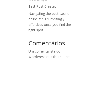
Test Post Created
Navigating the best casino
online feels surprisingly
effortless once you find the
right spot
Comentários
Um comentarista do
WordPress
on
Olá, mundo!