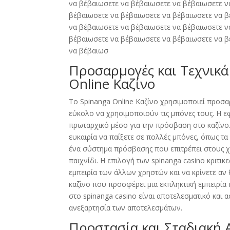
να βέβαιωσετε να βέβαιωσετε να βέβαιωσετε ν
βέβαιωσετε να βέβαιωσετε να βέβαιωσετε να β
να βέβαιωσετε να βέβαιωσετε να βέβαιωσετε ν
βέβαιωσετε να βέβαιωσετε να βέβαιωσετε να β
να βέβαιωσ
Προσαρμογές και Τεχνικά
Online Καζίνο
Το Spinanga Online Καζίνο χρησιμοποιεί προσα
εύκολο να χρησιμοποιούν τις μπόνες τους. Η ε
πρωταρχικό μέσο για την πρόσβαση στο καζίνο.
ευκαιρία να παίξετε σε πολλές μπόνες, όπως τα s
ένα σύστημα πρόσβασης που επιτρέπει στους χρ
παιχνίδι. Η επιλογή των spinanga casino κριτικε
εμπειρία των άλλων χρηστών και να κρίνετε αν 
καζίνο που προσφέρει μια εκπληκτική εμπειρία π
στο spinanga casino είναι αποτελεσματικό και
ανεξαρτησία των αποτελεσμάτων.
Προστασία και Σταδιακή