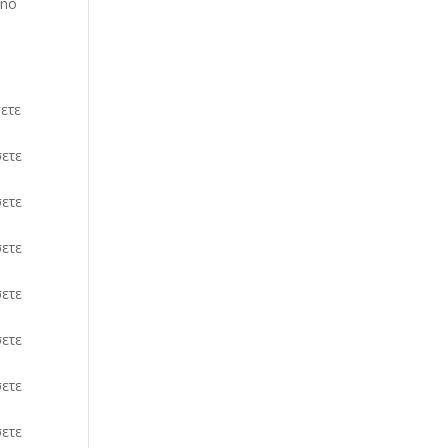
ino
ετε
σετε
σετε
σετε
σετε
σετε
σετε
σετε