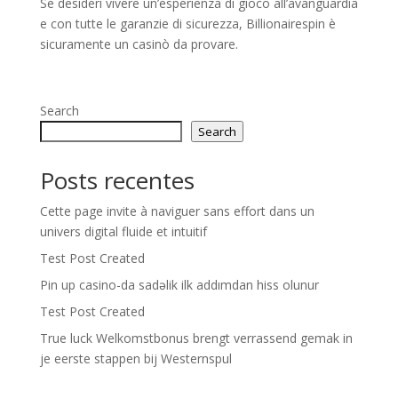
Se desideri vivere un’esperienza di gioco all’avanguardia
e con tutte le garanzie di sicurezza, Billionairespin è
sicuramente un casinò da provare.
Search
Search
Posts recentes
Cette page invite à naviguer sans effort dans un
univers digital fluide et intuitif
Test Post Created
Pin up casino-da sadəlik ilk addımdan hiss olunur
Test Post Created
True luck Welkomstbonus brengt verrassend gemak in
je eerste stappen bij Westernspul