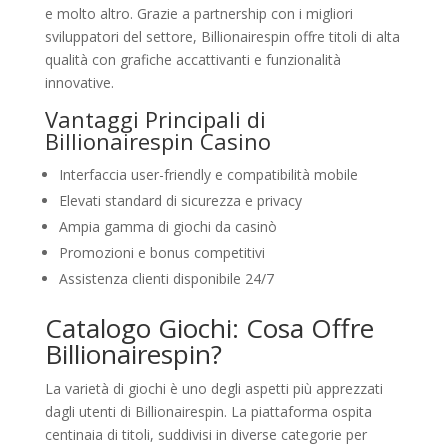
e molto altro. Grazie a partnership con i migliori
sviluppatori del settore, Billionairespin offre titoli di alta
qualità con grafiche accattivanti e funzionalità
innovative.
Vantaggi Principali di
Billionairespin Casino
Interfaccia user-friendly e compatibilità mobile
Elevati standard di sicurezza e privacy
Ampia gamma di giochi da casinò
Promozioni e bonus competitivi
Assistenza clienti disponibile 24/7
Catalogo Giochi: Cosa Offre
Billionairespin?
La varietà di giochi è uno degli aspetti più apprezzati
dagli utenti di Billionairespin. La piattaforma ospita
centinaia di titoli, suddivisi in diverse categorie per