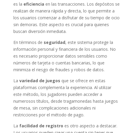
es la
eficiencia
en las transacciones. Los depósitos se
realizan de manera rápida y directa, lo que permite a
los usuarios comenzar a disfrutar de su tiempo de ocio
sin demoras. Este aspecto es crucial para quienes
buscan diversión inmediata.
En términos de
seguridad
, este sistema protege la
información personal y financiera de los usuarios. No
es necesario proporcionar datos sensibles como
números de tarjeta o cuentas bancarias, lo que
minimiza el riesgo de fraudes y robos de datos.
La
variedad de juegos
que se ofrece en estas
plataformas complementa la experiencia. Al utilizar
este método, los jugadores pueden acceder a
numerosos títulos, desde tragamonedas hasta juegos
de mesa, sin complicaciones adicionales ni
restricciones por el método de pago.
La
facilidad de registro
es otro aspecto a destacar.
Los usuarios pueden crear una cuenta sin tener que