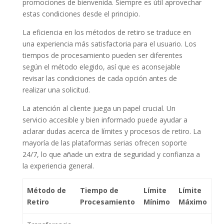
promociones de bienvenida. Siempre es útil aprovechar
estas condiciones desde el principio.
La eficiencia en los métodos de retiro se traduce en
una experiencia más satisfactoria para el usuario. Los
tiempos de procesamiento pueden ser diferentes
según el método elegido, así que es aconsejable
revisar las condiciones de cada opción antes de
realizar una solicitud.
La atención al cliente juega un papel crucial. Un
servicio accesible y bien informado puede ayudar a
aclarar dudas acerca de límites y procesos de retiro. La
mayoría de las plataformas serias ofrecen soporte
24/7, lo que añade un extra de seguridad y confianza a
la experiencia general.
Método de
Tiempo de
Límite
Límite
Retiro
Procesamiento
Mínimo
Máximo