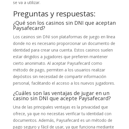
se va a utilizar.
Preguntas y respuestas:
¿Qué son los casinos sin DNI que aceptan
Paysafecard?
Los casinos sin DNI son plataformas de juego en línea
donde no es necesario proporcionar un documento de
identidad para crear una cuenta. Estos casinos suelen
estar dirigidos a jugadores que prefieren mantener
cierto anonimato. Al aceptar Paysafecard como
método de pago, permiten a los usuarios realizar
depósitos sin necesidad de compartir información
personal, facilitando el acceso a los nuevos jugadores.
¿Cuáles son las ventajas de jugar en un
casino sin DNI que acepte Paysafecard?
Una de las principales ventajas es la privacidad que
ofrece, ya que no necesitas verificar tu identidad con
documentos. Además, Paysafecard es un método de
pago seguro y fácil de usar, ya que funciona mediante